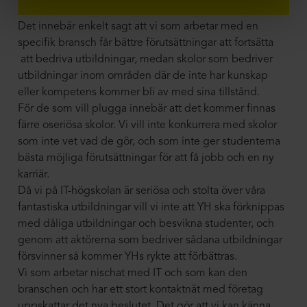
Det innebär enkelt sagt att vi som arbetar med en
specifik bransch får bättre förutsättningar att fortsätta
att bedriva utbildningar, medan skolor som bedriver
utbildningar inom områden där de inte har kunskap
eller kompetens kommer bli av med sina tillstånd.
För de som vill plugga innebär att det kommer finnas
färre oseriösa skolor. Vi vill inte konkurrera med skolor
som inte vet vad de gör, och som inte ger studenterna
bästa möjliga förutsättningar för att få jobb och en ny
karriär.
Då vi på IT-högskolan är seriösa och stolta över våra
fantastiska utbildningar vill vi inte att YH ska förknippas
med dåliga utbildningar och besvikna studenter, och
genom att aktörerna som bedriver sådana utbildningar
försvinner så kommer YHs rykte att förbättras.
Vi som arbetar nischat med IT och som kan den
branschen och har ett stort kontaktnät med företag
uppskattar det nya beslutet. Det gör att vi kan känna