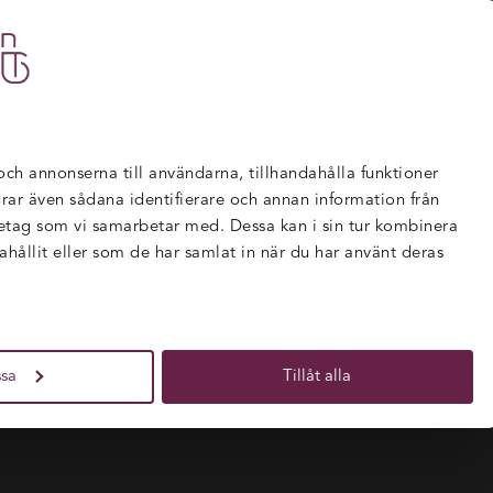
TBILDNINGAR
FÖR FÖRETAG
NYHETER
 och annonserna till användarna, tillhandahålla funktioner
rdrar även sådana identifierare och annan information från
retag som vi samarbetar med. Dessa kan i sin tur kombinera
ållit eller som de har samlat in när du har använt deras
sa
Tillåt alla