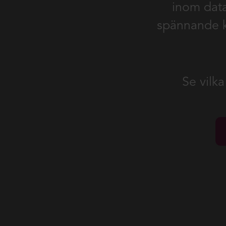
inom data
spännande ka
Se vilk