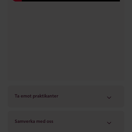
Ta emot praktikanter
Fördelar med att ta emot en eller flera LIA-
Samverka med oss
studenter: