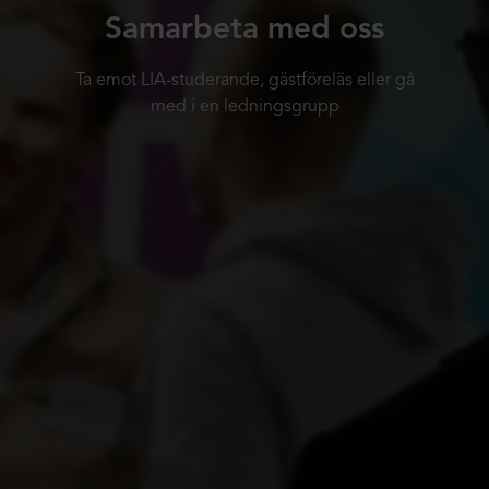
Samarbeta med oss
Ta emot LIA-studerande, gästföreläs eller gå
med i en ledningsgrupp