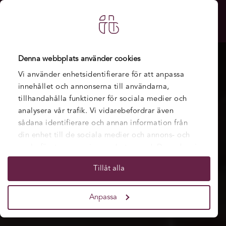
Denna webbplats använder cookies
Vi använder enhetsidentifierare för att anpassa
innehållet och annonserna till användarna,
tillhandahålla funktioner för sociala medier och
analysera vår trafik. Vi vidarebefordrar även
sådana identifierare och annan information från
din enhet till de sociala medier och annons- och
analysföretag som vi samarbetar med. Dessa kan i
sin tur kombinera informationen med annan
Tillåt alla
information som du har tillhandahållit eller som
de har samlat in när du har använt deras tjänster.
Anpassa