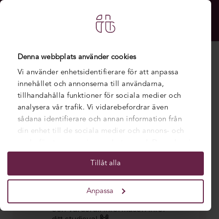
Denna webbplats använder cookies
Vi använder enhetsidentifierare för att anpassa
innehållet och annonserna till användarna,
tillhandahålla funktioner för sociala medier och
Intresseanmälan
analysera vår trafik. Vi vidarebefordrar även
sådana identifierare och annan information från
din enhet till de sociala medier och annons- och
analysföretag som vi samarbetar med. Dessa kan i
sin tur kombinera informationen med annan
Tillåt alla
information som du har tillhandahållit eller som
de har samlat in när du har använt deras tjänster.
Anpassa