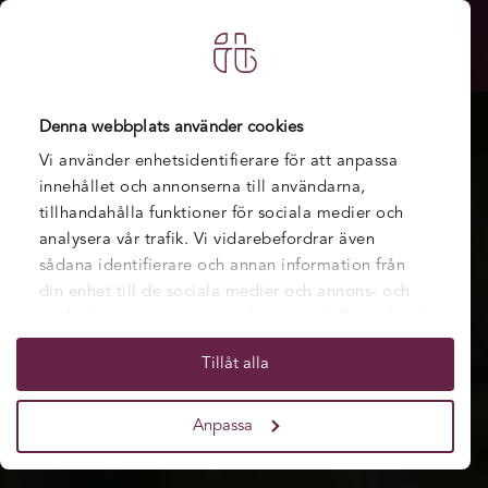
Denna webbplats använder cookies
Vi använder enhetsidentifierare för att anpassa
innehållet och annonserna till användarna,
tillhandahålla funktioner för sociala medier och
analysera vår trafik. Vi vidarebefordrar även
sådana identifierare och annan information från
din enhet till de sociala medier och annons- och
analysföretag som vi samarbetar med. Dessa kan i
sin tur kombinera informationen med annan
Tillåt alla
information som du har tillhandahållit eller som
de har samlat in när du har använt deras tjänster.
Anpassa