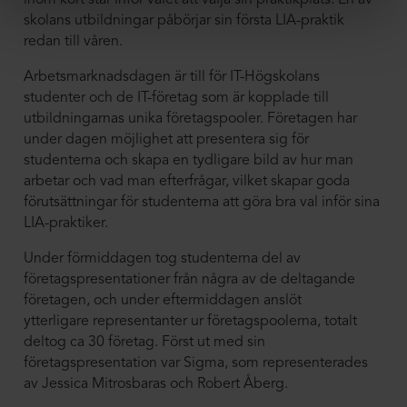
inom kort står inför valet att välja sin praktikplats. En av
skolans utbildningar påbörjar sin första LIA-praktik
redan till våren.
Arbetsmarknadsdagen är till för IT-Högskolans
studenter och de IT-företag som är kopplade till
utbildningarnas unika företagspooler. Företagen har
under dagen möjlighet att presentera sig för
studenterna och skapa en tydligare bild av hur man
arbetar och vad man efterfrågar, vilket skapar goda
förutsättningar för studenterna att göra bra val inför sina
LIA-praktiker.
Under förmiddagen tog studenterna del av
företagspresentationer från några av de deltagande
företagen, och under eftermiddagen anslöt
ytterligare representanter ur företagspoolerna, totalt
deltog ca 30 företag. Först ut med sin
företagspresentation var Sigma, som representerades
av Jessica Mitrosbaras och Robert Åberg.