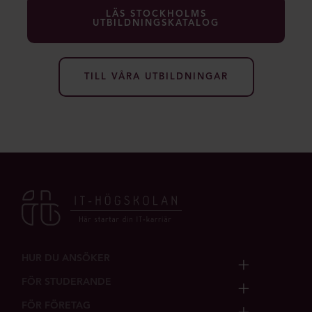
LÄS STOCKHOLMS
UTBILDNINGSKATALOG
TILL VÅRA UTBILDNINGAR
HUR DU ANSÖKER
FÖR STUDERANDE
FÖR FÖRETAG