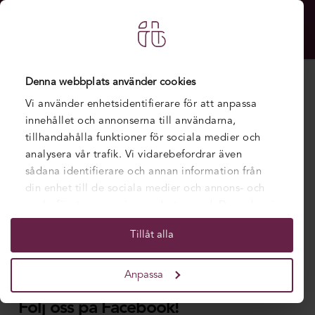
Denna webbplats använder cookies
Vi använder enhetsidentifierare för att anpassa
innehållet och annonserna till användarna,
tillhandahålla funktioner för sociala medier och
analysera vår trafik. Vi vidarebefordrar även
sådana identifierare och annan information från
din enhet till de sociala medier och annons- och
analysföretag som vi samarbetar med. Dessa kan i
sin tur kombinera informationen med annan
Tillåt alla
information som du har tillhandahållit eller som
de har samlat in när du har använt deras tjänster.
Anpassa
Följ oss på Facebook!