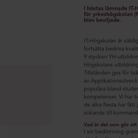
I höstas lämnade IT-
för yrkeshögskolan (
blev beviljade.
IT-Högskolan är väldig
fortsätta bedriva kvali
9 stycken YH-utbildni
Högskolans utbildning
Tillstånden ges för tv
av Applikationsutveck
populära bland studen
kompetenser. Vi har t
de allra flesta har f
sökande till kommande 
Vad är det som gör att v
I sin bedömning grans