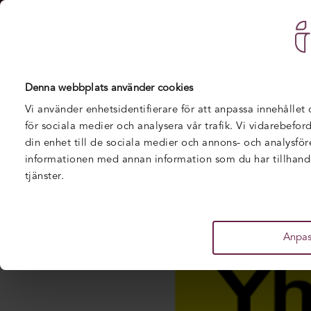
U
Hem
/
IT-Högskolan
/
IT-Högskolan fick två godkän
Denna webbplats använder cookies
Vi använder enhetsidentifierare för att anpassa innehållet
för sociala medier och analysera vår trafik. Vi vidarebefo
din enhet till de sociala medier och annons- och analysfö
informationen med annan information som du har tillhandah
tjänster.
Anpas