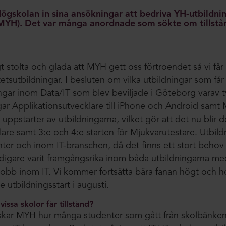
Högskolan in sina ansökningar att bedriva YH-utbildni
MYH). Det var många anordnade som sökte om tillstån
t stolta och glada att MYH gett oss förtroendet så vi får
tetsutbildningar. I besluten om vilka utbildningar som får
ngar inom Data/IT som blev beviljade i Göteborg varav tv
ar Applikationsutvecklare till iPhone och Android samt 
å uppstarter av utbildningarna, vilket gör att det nu blir 
lare samt 3:e och 4:e starten för Mjukvarutestare. Utbil
ter och inom IT-branschen, då det finns ett stort behov
idigare varit framgångsrika inom båda utbildningarna me
ått jobb inom IT. Vi kommer fortsätta bära fanan högt oc
utbildningsstart i augusti.
issa skolor får tillstånd?
kar MYH hur många studenter som gått från skolbänken t