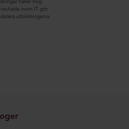
ldningar håller hög
är nischade inom IT gör
pdatera utbildningarna
loger