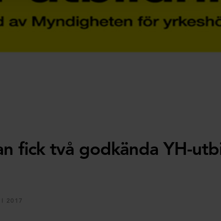
an fick två godkända YH-utb
I 2017