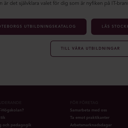
 är det självklara valet för dig som är nyfiken på IT-brans
ÖTEBORGS UTBILDNINGSKATALOG
LÄS STOCK
TILL VÅRA UTBILDNINGAR
TUDERANDE
FÖR FÖRETAG
IT-Högskolan?
Samarbeta med oss
tik
Ta emot praktikanter
ng och pedagogik
Arbetsmarknadsdagar