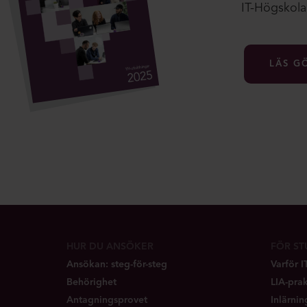
IT-Högskolan
LÄS G
HUR DU ANSÖKER
FÖR S
Ansökan: steg-för-steg
Varför 
Behörighet
LIA-prak
Antagningsprovet
Inlärni