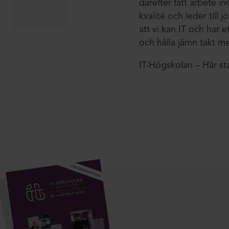
därefter fått arbete i
kvalité och leder till 
att vi kan IT och har 
och hålla jämn takt m
IT-Högskolan – Här star