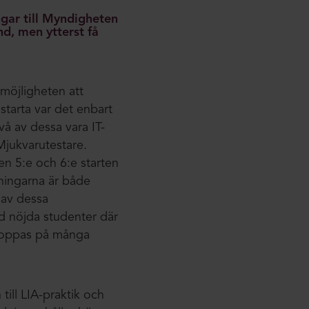
ngar till Myndigheten
d, men ytterst få
 möjligheten att
 starta var det enbart
å av dessa vara IT-
Mjukvarutestare.
den 5:e och 6:e starten
dningarna är både
 av dessa
d nöjda studenter där
h hoppas på många
ill LIA-praktik och