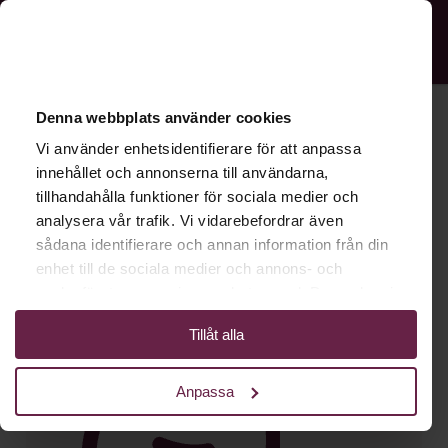
Denna webbplats använder cookies
Vi använder enhetsidentifierare för att anpassa
innehållet och annonserna till användarna,
tillhandahålla funktioner för sociala medier och
Lila: första personen vinner en hoodie!
analysera vår trafik. Vi vidarebefordrar även
sådana identifierare och annan information från din
enhet till de sociala medier och annons- och
analysföretag som vi samarbetar med. Dessa kan i
sin tur kombinera informationen med annan
Tillåt alla
information som du har tillhandahållit eller som de
har samlat in när du har använt deras tjänster.
Anpassa