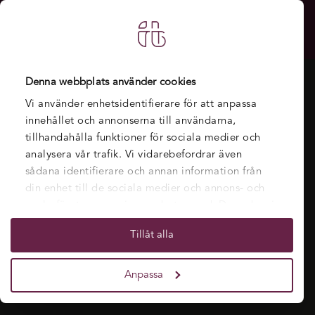
Denna webbplats använder cookies
Vi använder enhetsidentifierare för att anpassa
innehållet och annonserna till användarna,
tillhandahålla funktioner för sociala medier och
analysera vår trafik. Vi vidarebefordrar även
sådana identifierare och annan information från
din enhet till de sociala medier och annons- och
analysföretag som vi samarbetar med. Dessa kan i
sin tur kombinera informationen med annan
Tillåt alla
information som du har tillhandahållit eller som
de har samlat in när du har använt deras tjänster.
Anpassa