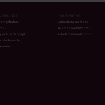
TUDERANDE
FÖR FÖRETAG
IT-Högskolan?
Samarbeta med oss
tik
Ta emot praktikanter
ng och pedagogik
Arbetsmarknadsdagar
a studerande
erande