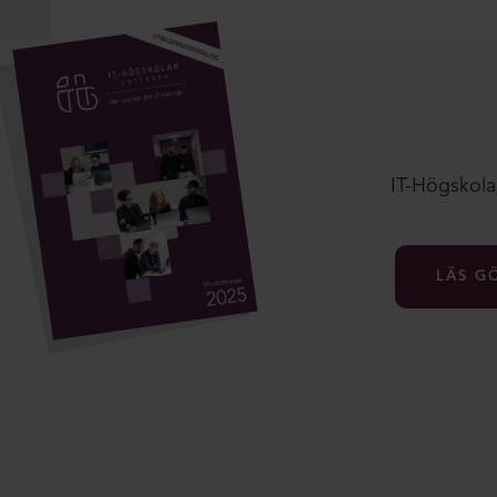
IT-Högskolan
LÄS G