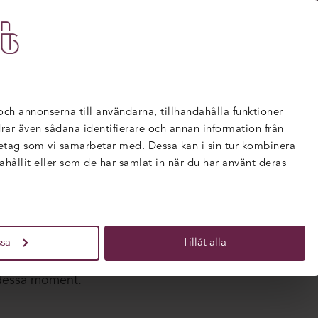
TBILDNINGAR
FÖR FÖRETAG
NYHETER
-kurs
/
Examinationer
 och annonserna till användarna, tillhandahålla funktioner
rdrar även sådana identifierare och annan information från
retag som vi samarbetar med. Dessa kan i sin tur kombinera
ållit eller som de har samlat in när du har använt deras
oller som hjälper dig att visa vad du har lärt dig under
plade till utbildningens mål och genomförs i former som
sa
Tillåt alla
m inlämningsuppgifter och prov. För att kunna få ett be
 dessa moment.