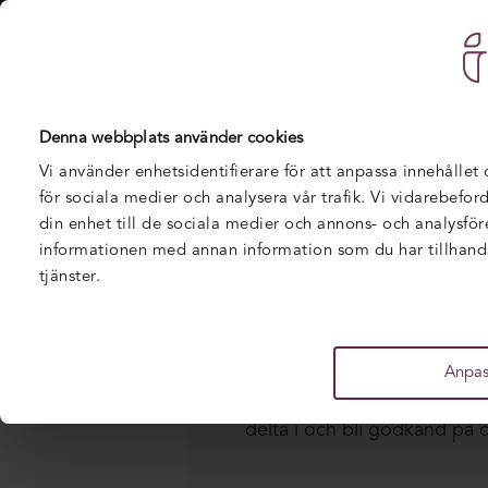
U
Hem
/
Utbildningar
/
Copilot för Microsoft 365 – YH
Denna webbplats använder cookies
Vi använder enhetsidentifierare för att anpassa innehållet
för sociala medier och analysera vår trafik. Vi vidarebefo
din enhet till de sociala medier och annons- och analysfö
informationen med annan information som du har tillhandah
tjänster.
Beskrivning
I kursen ingår kunskapskontr
Kunskapskontrollerna är kop
Anpas
innehåll, till exempel geno
delta i och bli godkänd på