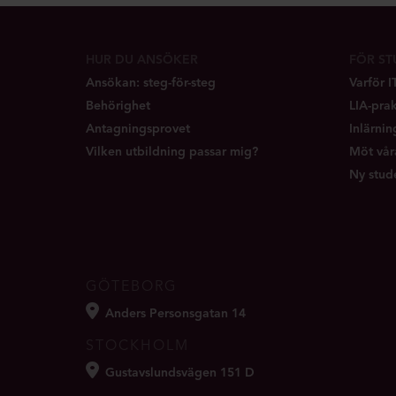
HUR DU ANSÖKER
FÖR S
Ansökan: steg-för-steg
Varför 
Behörighet
LIA-prak
Antagningsprovet
Inlärni
Vilken utbildning passar mig?
Möt vår
Ny stud
GÖTEBORG
Anders Personsgatan 14
STOCKHOLM
Gustavslundsvägen 151 D