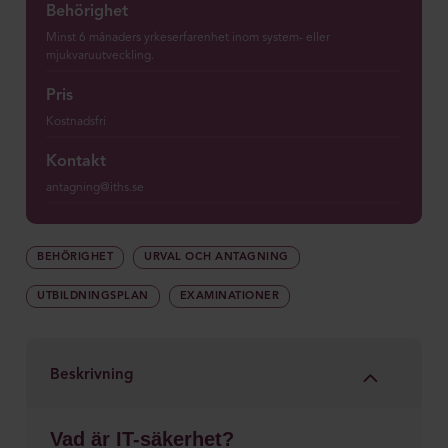
Behörighet
Minst 6 månaders yrkeserfarenhet inom system- eller
mjukvaruutveckling.
Pris
Kostnadsfri
Kontakt
antagning@iths.se
BEHÖRIGHET
URVAL OCH ANTAGNING
UTBILDNINGSPLAN
EXAMINATIONER
Beskrivning
Vad är IT-säkerhet?