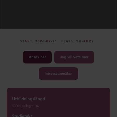
START
: 2026-09-21
PLATS:
YH-KURS
Ansök här
Jag vill veta mer
Intresseanmälan
Utbildningslängd
40 YH-poäng = 16v
Studietakt