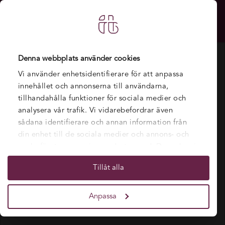
Denna webbplats använder cookies
Vi använder enhetsidentifierare för att anpassa
innehållet och annonserna till användarna,
tillhandahålla funktioner för sociala medier och
analysera vår trafik. Vi vidarebefordrar även
sådana identifierare och annan information från
din enhet till de sociala medier och annons- och
analysföretag som vi samarbetar med. Dessa kan i
sin tur kombinera informationen med annan
Tillåt alla
information som du har tillhandahållit eller som
de har samlat in när du har använt deras tjänster.
Anpassa