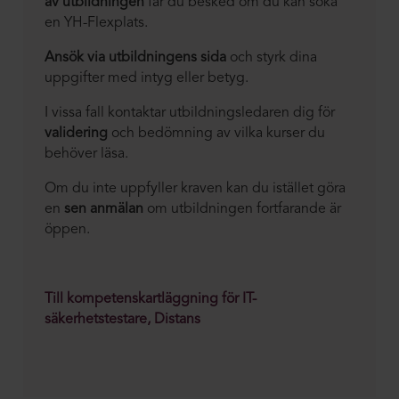
av utbildningen
får du besked om du kan söka
en YH-Flexplats.
Ansök via utbildningens sida
och styrk dina
uppgifter med intyg eller betyg.
I vissa fall kontaktar utbildningsledaren dig för
validering
och bedömning av vilka kurser du
behöver läsa.
Om du inte uppfyller kraven kan du istället göra
en
sen anmälan
om utbildningen fortfarande är
öppen.
Till kompetenskartläggning för IT-
säkerhetstestare, Distans