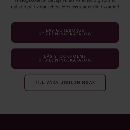
IT-Högskolan är det självklara valet för dig som är
nyfiken på IT-branschen. Hos oss startar din IT-karriär!
LÄS GÖTEBORGS
UTBILDNINGSKATALOG
LÄS STOCKHOLMS
UTBILDNINGSKATALOG
TILL VÅRA UTBILDNINGAR