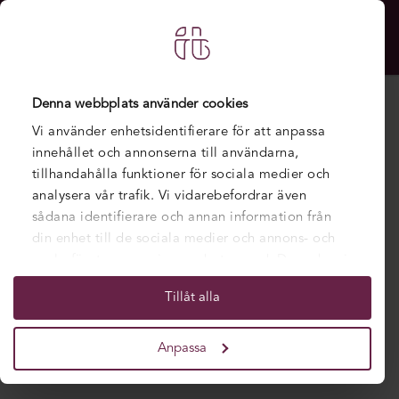
Denna webbplats använder cookies
Vi använder enhetsidentifierare för att anpassa
innehållet och annonserna till användarna,
tillhandahålla funktioner för sociala medier och
analysera vår trafik. Vi vidarebefordrar även
sådana identifierare och annan information från
din enhet till de sociala medier och annons- och
analysföretag som vi samarbetar med. Dessa kan i
sin tur kombinera informationen med annan
Välkommen till vårens
Tillåt alla
information som du har tillhandahållit eller som
informationsträffar
de har samlat in när du har använt deras tjänster.
Anpassa
POSTAD DEN 23 JANUARI 2024