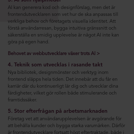
3. AI som hjälpmedel
AI kan generera kod och designförslag, men det är
frontendutvecklaren som vet hur de ska anpassas till
verkliga behov och företagets visuella identitet. Att
förstå användarresan, bygga intuitiva gränssnitt och
säkerställa en smidig upplevelse är något AI inte kan
göra på egen hand.
Behovet av webbutvecklare växer trots AI >
4. Teknik som utvecklas i rasande takt
Nya bibliotek, designmönster och verktyg inom
frontend släpps hela tiden. Det innebär att du får en
karriär där du kontinuerligt lär dig och utvecklar dina
färdigheter, vilket gör rollen både stimulerande och
framtidssäker.
5. Stor efterfrågan på arbetsmarknaden
Företag vet att användarupplevelsen är avgörande för
att behålla kunder och bygga starka varumärken. Därför
är frontendutvecklare fortsatt högt eftertraktade, både i