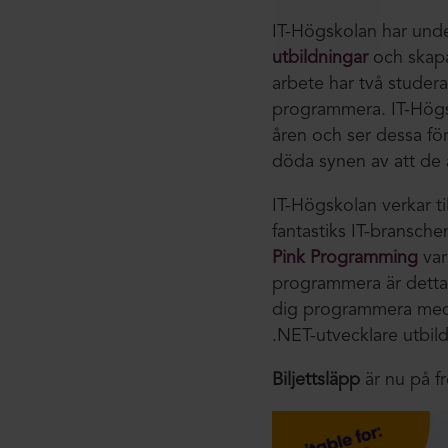
IT-Högskolan har unde
utbildningar
och skapat
arbete har två studera
programmera. IT-Högsk
åren och ser dessa för
döda synen av att de 
IT-Högskolan verkar ti
fantastiks IT-bransch
Pink Programming
var
programmera är detta e
dig programmera med 
.NET-utvecklare utbil
Biljettsläpp
är nu på fr