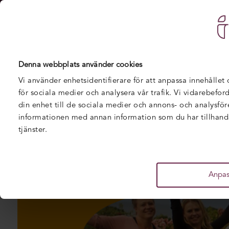
U
Hem
/
IT-Högskolan
/
IT-Högskolan och Pink Progr
Denna webbplats använder cookies
Vi använder enhetsidentifierare för att anpassa innehållet
för sociala medier och analysera vår trafik. Vi vidarebefo
din enhet till de sociala medier och annons- och analysfö
informationen med annan information som du har tillhandah
tjänster.
Anpas