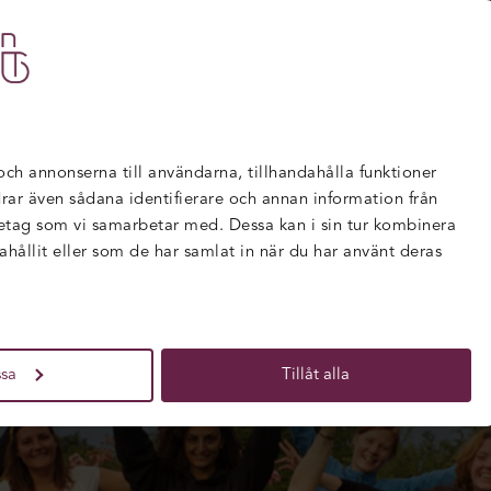
TBILDNINGAR
FÖR FÖRETAG
NYHETER
amming arrangerar programmeringsläger för kvinnor i s
 och annonserna till användarna, tillhandahålla funktioner
rdrar även sådana identifierare och annan information från
retag som vi samarbetar med. Dessa kan i sin tur kombinera
ållit eller som de har samlat in när du har använt deras
sa
Tillåt alla