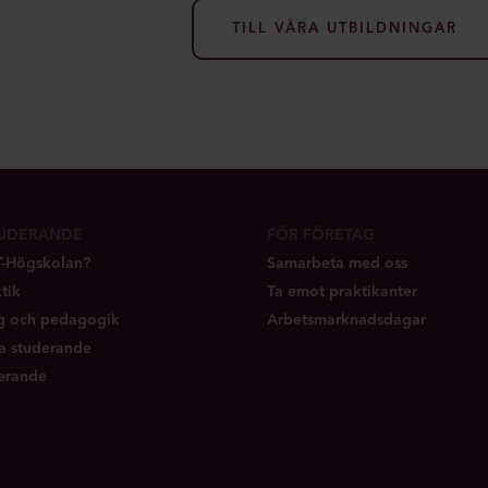
TILL VÅRA UTBILDNINGAR
TUDERANDE
FÖR FÖRETAG
IT-Högskolan?
Samarbeta med oss
tik
Ta emot praktikanter
ng och pedagogik
Arbetsmarknadsdagar
a studerande
erande