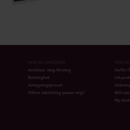
HUR DU ANSÖKER
FÖR S
Ansökan: steg-för-steg
Varför 
Behörighet
LIA-prak
Antagningsprovet
Inlärni
Vilken utbildning passar mig?
Möt vår
Ny stud