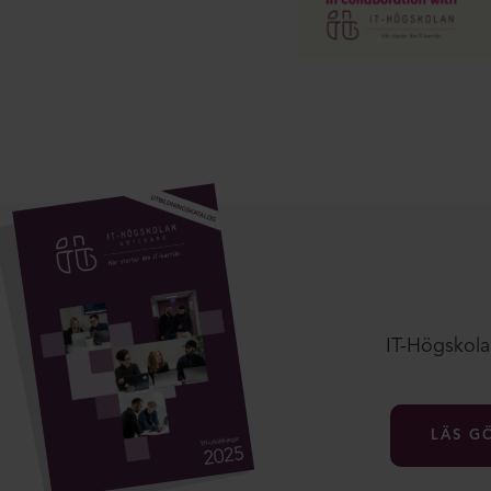
IT-Högskolan
LÄS G