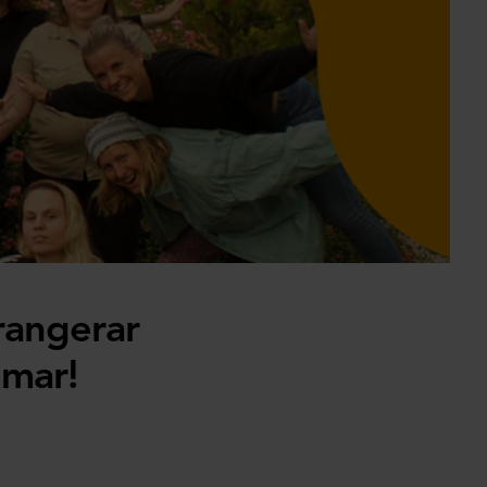
rangerar
mmar!