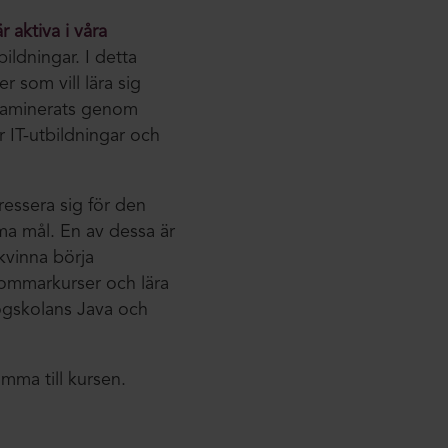
 aktiva i våra
bildningar. I detta
 som vill lära sig
examinerats genom
r IT-utbildningar och
ressera sig för den
ma mål. En av dessa är
 kvinna börja
 sommarkurser och lära
ögskolans Java och
mma till kursen.