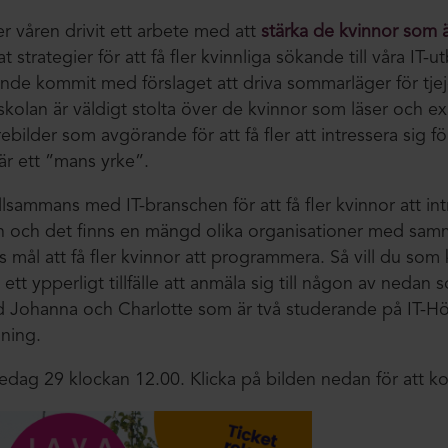
r våren drivit ett arbete med att
stärka de kvinnor som är
 strategier för att få fler kvinnliga sökande till våra IT-ut
nde kommit med förslaget att driva sommarläger för tjejer
olan är väldigt stolta över de kvinnor som läser och 
ebilder som avgörande för att få fler att intressera sig fö
är ett ”mans yrke”.
llsammans med IT-branschen för att få fler kvinnor att int
en och det finns en mängd olika organisationer med sam
s mål att få fler kvinnor att programmera. Så vill du som
tt ypperligt tillfälle att anmäla sig till någon av nedan
Johanna och Charlotte som är två studerande på IT-H
dning.
edag 29 klockan 12.00. Klicka på bilden nedan för att ko