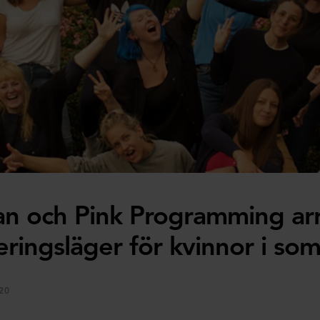
an och Pink Programming ar
ingsläger för kvinnor i so
20