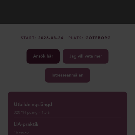
START
: 2026-08-24
PLATS:
GÖTEBORG
Ansök här
Jag vill veta mer
Intresseanmälan
Utbildningslängd
320 YH-poäng = 1,5 år
LIA-praktik
16 veckor