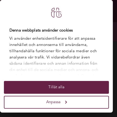
Utbildningen är öppen för sen ansökan. Läs mer om sen
Denna webbplats använder cookies
ansökan
här
.
Vi använder enhetsidentifierare för att anpassa
innehållet och annonserna till användarna,
tillhandahålla funktioner för sociala medier och
analysera vår trafik. Vi vidarebefordrar även
sådana identifierare och annan information från
din enhet till de sociala medier och annons- och
analysföretag som vi samarbetar med. Dessa kan i
sin tur kombinera informationen med annan
Tillåt alla
information som du har tillhandahållit eller som
de har samlat in när du har använt deras tjänster.
Anpassa