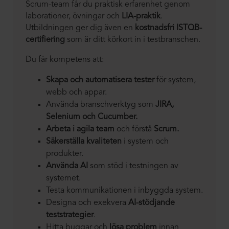
Scrum-team får du praktisk erfarenhet genom
laborationer, övningar och
LIA-praktik
.
Utbildningen ger dig även en
kostnadsfri ISTQB-
certifiering
som är ditt körkort in i testbranschen.
Du får kompetens att:
Skapa och automatisera tester
för system,
webb och appar.
Använda branschverktyg som
JIRA,
Selenium och Cucumber.
Arbeta i agila team
och förstå
Scrum.
Säkerställa kvaliteten
i system och
produkter.
Använda AI
som stöd i testningen av
systemet.
Testa kommunikationen i inbyggda system.
Designa och exekvera
AI-stödjande
teststrategier
.
Hitta buggar och
lösa problem
innan