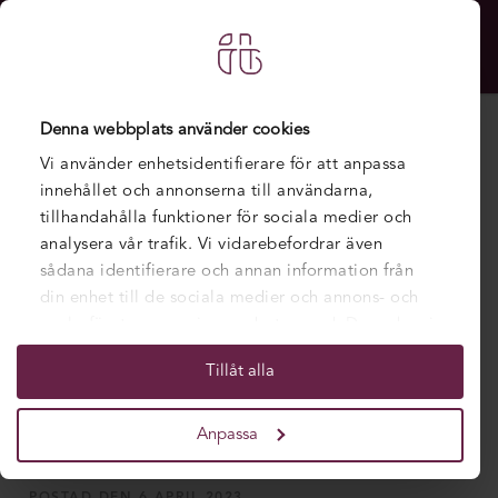
Denna webbplats använder cookies
Vi använder enhetsidentifierare för att anpassa
innehållet och annonserna till användarna,
tillhandahålla funktioner för sociala medier och
analysera vår trafik. Vi vidarebefordrar även
sådana identifierare och annan information från
din enhet till de sociala medier och annons- och
analysföretag som vi samarbetar med. Dessa kan i
sin tur kombinera informationen med annan
Tillåt alla
information som du har tillhandahållit eller som
Vår utbildare föreläste på AI-
de har samlat in när du har använt deras tjänster.
konferens
Anpassa
POSTAD DEN 6 APRIL 2023