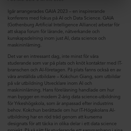
Igår arrangerades GAIA 2023 – en inspirerande
konferens med fokus på AI och Data Science. GAIA
(Gothenburg Artificial Intelligence Alliance) arbetar för
att skapa forum för lärande, nätverkande och
kunskapsdelning inom just AI, data science och
maskininlärning.
Det var en intressant dag, inte minst för våra
studerande som var på plats och knöt kontakter med IT-
branschen och AI-företagen. På plats fanns också en av
våra anställda utbildare – Kokchun Giang, som utbildar
på vår utbildning Utvecklare inom AI och
maskininlärning. Hans föreläsning handlade om hur
man bygger en modern 2-årig data science-utbildning
för Yrkeshögskola, som är anpassad efter industrins
behov. Kokchun berättade om hur IT-Högskolans AI-
utbildning har en röd tråd genom att kurserna
designats för att täcka in olika delar i ett data science
projekt. På så sätt får studerande ett sammanhang i sina