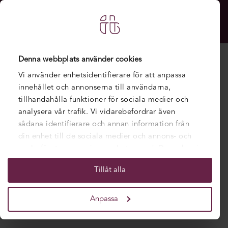
Denna webbplats använder cookies
Nyheter
Vi använder enhetsidentifierare för att anpassa
innehållet och annonserna till användarna,
Visa alla
tillhandahålla funktioner för sociala medier och
analysera vår trafik. Vi vidarebefordrar även
Göteborg
sådana identifierare och annan information från
din enhet till de sociala medier och annons- och
Stockholm
analysföretag som vi samarbetar med. Dessa kan i
sin tur kombinera informationen med annan
YH-utbildning
Tillåt alla
information som du har tillhandahållit eller som
de har samlat in när du har använt deras tjänster.
IT-Högskolan
Anpassa