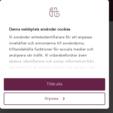
Denna webbplats använder cookies
Vi använder enhetsidentifierare för att anpassa
innehållet och annonserna till användarna,
tillhandahålla funktioner för sociala medier och
analysera vår trafik. Vi vidarebefordrar även
sådana identifierare och annan information från
din enhet till de sociala medier och annons- och
analysföretag som vi samarbetar med. Dessa kan i
sin tur kombinera informationen med annan
Beviljade utbildningar inför hösten
Tillåt alla
information som du har tillhandahållit eller som
2024
de har samlat in när du har använt deras tjänster.
Anpassa
POSTAD DEN 12 JANUARI 2024